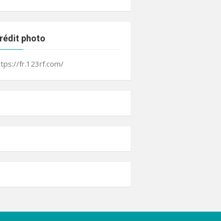
rédit photo
ttps://fr.123rf.com/