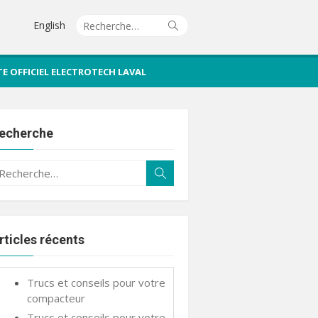
Recherche
Rechercher
English
pour :
TE OFFICIEL ELECTROTECH LAVAL
echerche
echerche
Rechercher
ur :
rticles récents
Trucs et conseils pour votre
compacteur
Trucs et conseils pour votre