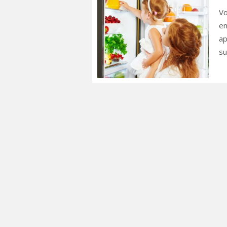
Vo
en
ap
su