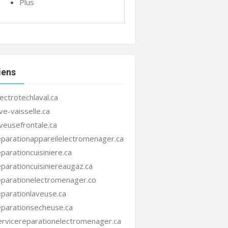
Plus
iens
lectrotechlaval.ca
ave-vaisselle.ca
aveusefrontale.ca
eparationappareilelectromenager.ca
eparationcuisiniere.ca
eparationcuisiniereaugaz.ca
eparationelectromenager.co
eparationlaveuse.ca
eparationsecheuse.ca
ervicereparationelectromenager.ca