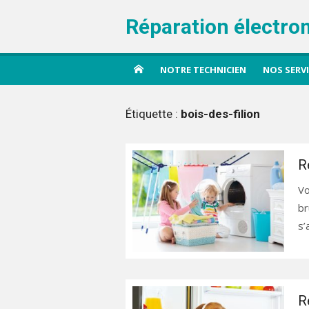
Aller
Réparation électro
au
contenu
NOTRE TECHNICIEN
NOS SERV
Étiquette :
bois-des-filion
R
Vo
br
s’
R