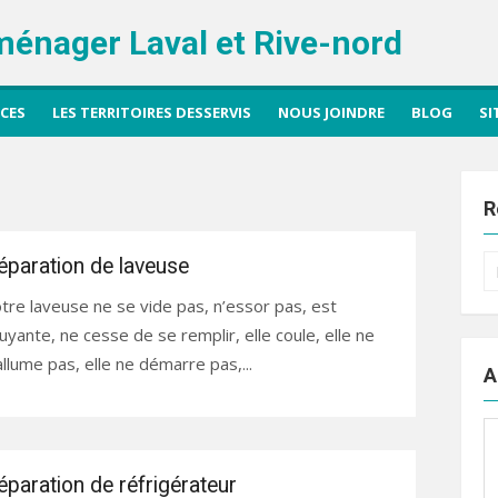
ménager Laval et Rive-nord
ICES
LES TERRITOIRES DESSERVIS
NOUS JOINDRE
BLOG
SI
R
éparation de laveuse
R
po
tre laveuse ne se vide pas, n’essor pas, est
uyante, ne cesse de se remplir, elle coule, elle ne
allume pas, elle ne démarre pas,...
A
éparation de réfrigérateur