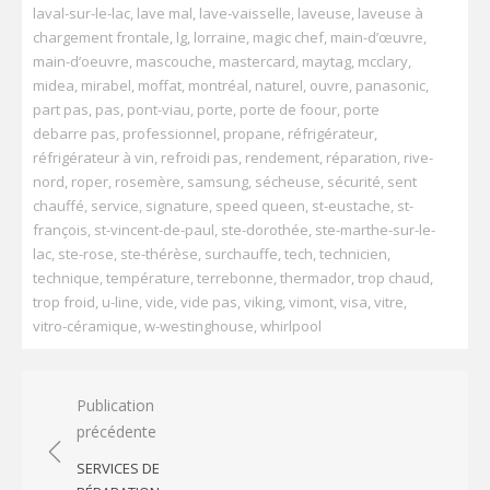
laval-sur-le-lac
,
lave mal
,
lave-vaisselle
,
laveuse
,
laveuse à
chargement frontale
,
lg
,
lorraine
,
magic chef
,
main-d’œuvre
,
main-d’oeuvre
,
mascouche
,
mastercard
,
maytag
,
mcclary
,
midea
,
mirabel
,
moffat
,
montréal
,
naturel
,
ouvre
,
panasonic
,
part pas
,
pas
,
pont-viau
,
porte
,
porte de foour
,
porte
debarre pas
,
professionnel
,
propane
,
réfrigérateur
,
réfrigérateur à vin
,
refroidi pas
,
rendement
,
réparation
,
rive-
nord
,
roper
,
rosemère
,
samsung
,
sécheuse
,
sécurité
,
sent
chauffé
,
service
,
signature
,
speed queen
,
st-eustache
,
st-
françois
,
st-vincent-de-paul
,
ste-dorothée
,
ste-marthe-sur-le-
lac
,
ste-rose
,
ste-thérèse
,
surchauffe
,
tech
,
technicien
,
technique
,
température
,
terrebonne
,
thermador
,
trop chaud
,
trop froid
,
u-line
,
vide
,
vide pas
,
viking
,
vimont
,
visa
,
vitre
,
vitro-céramique
,
w-westinghouse
,
whirlpool
Navigation
Publication
précédente
de
l’article
SERVICES DE