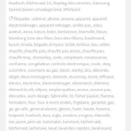
Huebsch
,
Kitchenaid
,
LG
,
Maytag
,
Nos services
,
Samsung
,
Speed Queen
,
Uncategorized
,
Whirlpool
Étiquette :
admiral
,
allume
,
amana
,
appareil
,
appareil
électroménager
,
appareil ménager
,
arrête pas
,
asko
,
auteuil
,
aviva
,
basse
,
beko
,
bertazzoni
,
blainville
,
bleue
,
blomberg
,
bois-des-filion
,
bois-des-fillions
,
boisbriand
,
bosch
,
brada
,
brigade
,
broyeur
,
brûlé
,
brûleur
,
btu
,
cellier
,
chauffe
,
chauffe pas
,
chauffe pas assez
,
chauffe peu
,
chauffe trop
,
chomedey
,
code
,
compétant
,
conaissance
,
confiance
,
congélateur
,
controle electronique
,
coule
,
cteq
,
cuisinière
,
cuisiniere au gaz
,
dacor
,
danby
,
dcs
,
déborde
,
dégel
,
deux-montagnes
,
domicile
,
duvernay
,
école
,
efficace
,
electro
,
electrolux
,
électroménager
,
electrotech
,
élément
,
élément brulé
,
ellipse
,
emploi-québec
,
erreur
,
essore pas
,
étincelles
,
euro design
,
fabreville
,
fci
,
fisher paykel
,
flamme
,
formation
,
four
,
four à micro-ondes
,
frigidaire
,
garantie
,
gaz
,
ge
,
ge cafe
,
general electric
,
gibson
,
haier
,
haute
,
hisense
,
hotpoint
,
huebsch
,
ikea
,
inglis
,
inodore
,
insignia
,
intensité
,
ise
,
jaune
,
jenn-air
,
kelvinator
,
kenmore
,
kitchen-aid
,
kitchenaid
,
lachenaie
,
laval
,
laval-des-rapides
,
laval-ouest
,