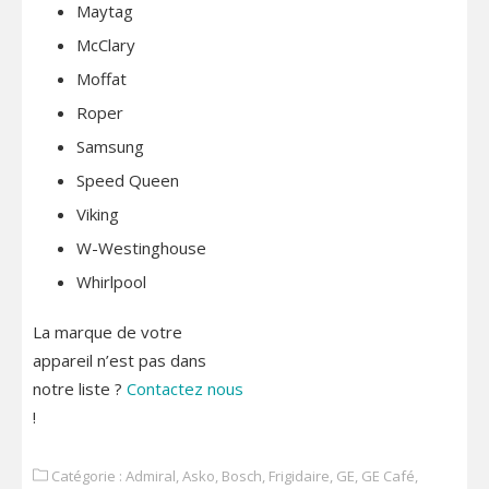
Maytag
McClary
Moffat
Roper
Samsung
Speed Queen
Viking
W-Westinghouse
Whirlpool
La marque de votre
appareil n’est pas dans
notre liste ?
Contactez nous
!
Catégorie :
Admiral
,
Asko
,
Bosch
,
Frigidaire
,
GE
,
GE Café
,