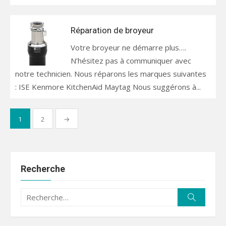
Réparation de broyeur
Votre broyeur ne démarre plus….
N’hésitez pas à communiquer avec
notre technicien. Nous réparons les marques suivantes
: ISE Kenmore KitchenAid Maytag Nous suggérons à...
Pagination
1
2
→
des
publications
Recherche
Recherche
Recherc
pour :