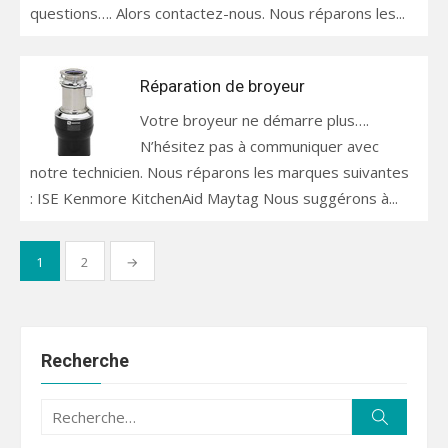
questions…. Alors contactez-nous. Nous réparons les...
Réparation de broyeur
Votre broyeur ne démarre plus….
N’hésitez pas à communiquer avec
notre technicien. Nous réparons les marques suivantes
: ISE Kenmore KitchenAid Maytag Nous suggérons à...
Pagination
1
2
→
des
publications
Recherche
Recherche
Recherc
pour :