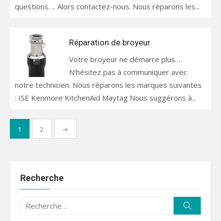
questions…. Alors contactez-nous. Nous réparons les...
Réparation de broyeur
Votre broyeur ne démarre plus….
N’hésitez pas à communiquer avec
notre technicien. Nous réparons les marques suivantes
: ISE Kenmore KitchenAid Maytag Nous suggérons à...
Pagination
1
2
→
des
publications
Recherche
Recherche
Recherc
pour :